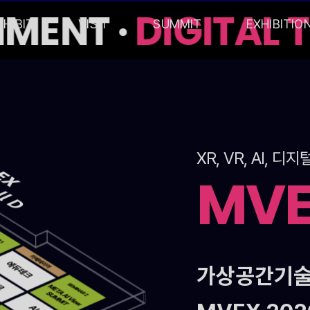
MENT ·
DIGITAL 
XHIBIT
VISIT
SUMMIT
EXHIBITIO
XR, VR, AI,
MV
가상공간기술