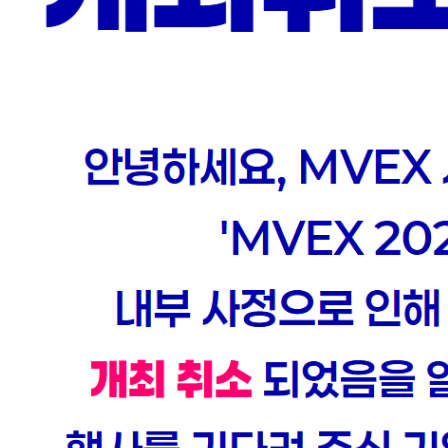
 산업 별 비용은
전 세계
어떤 분
버스 기술.
생성형 AI를
가 성공했는지
차후 시