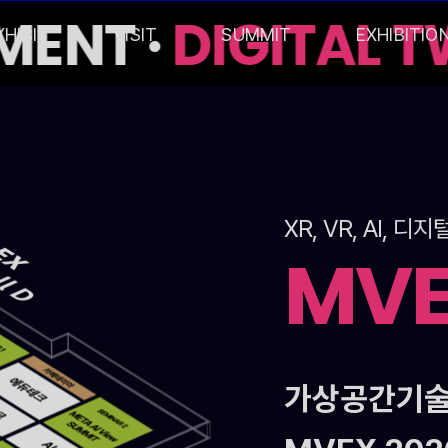
ENT ·
DIGITAL T
XHIBIT
VISIT
SUMMIT
EXHIBITIO
XR, VR, AI,
MV
가상공간기술