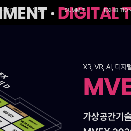
MENT ·
DIGITAL 
XHIBIT
VISIT
SUMMIT
EXHIBITIO
XR, VR, AI,
MV
가상공간기술