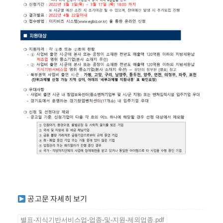
공고문 자세히 보기
별표-지식기반서비스업-업종-및-지원-제외업종.pdf