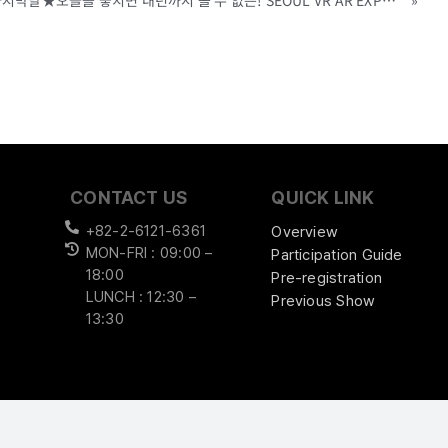
[SVAE 2021 VOL.14] ★마지막날★오늘을 놓치면 내년까지 볼 수 없는! SEOUL VR AR EXPO 2021! 지금 바로 COEX로 오세요!(6.16 - 18, COEX Hall C)
»
CONTACT US
QUICK LINK
+82-2-6121-6361
Overview
MON-FRI : 09:00 –
Participation Guide
18:00
Pre-registration
LUNCH : 12:30 –
Previous Show
13:30