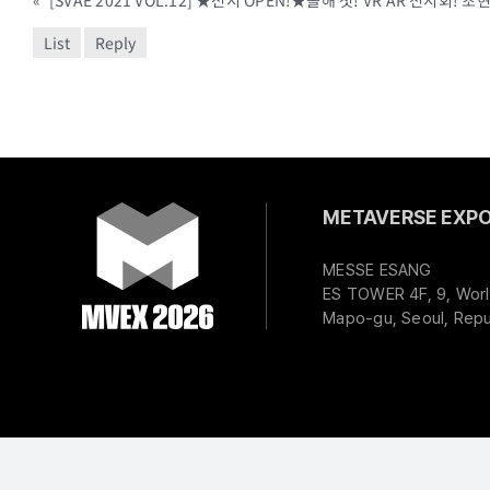
«
List
Reply
METAVERSE EXPO 
MESSE ESANG
ES TOWER 4F, 9, Worl
Mapo-gu, Seoul, Repu