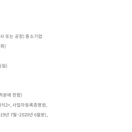
사 또는 공장) 중소기업
시회)
동일)
도착분에 한함)
서식2>, 사업자등록증명원,
7월~2020년 6월분),