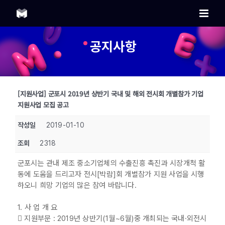
Skip
to
content
공지사항
[지원사업] 군포시 2019년 상반기 국내 및 해외 전시회 개별참가 기업
지원사업 모집 공고
작성일
2019-01-10
조회
2318
군포시는 관내 제조 중소기업체의 수출진흥 촉진과 시장개척 활
동에 도움을 드리고자 전시[박람]회 개별참가 지원 사업을 시행
하오니 희망 기업의 많은 참여 바랍니다.
1. 사 업 개 요
 지원부문 : 2019년 상반기(1월~6월)중 개최되는 국내·외전시