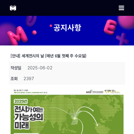
Skip
to
content
공지사항
[안내] 세계전시의 날 (매년 6월 첫째 주 수요일)
작성일
2025-06-02
조회
2397