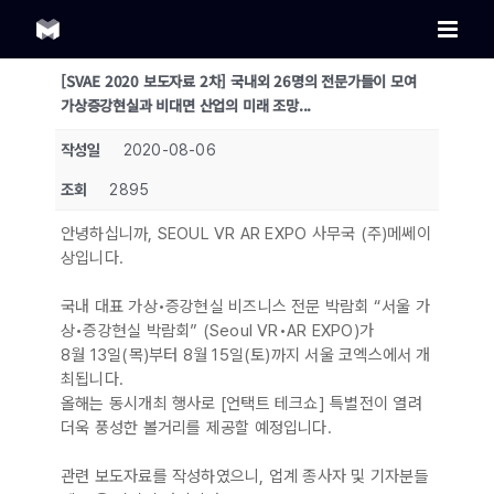
Skip
to
content
[SVAE 2020 보도자료 2차] 국내외 26명의 전문가들이 모여
가상증강현실과 비대면 산업의 미래 조망...
작성일
2020-08-06
조회
2895
안녕하십니까, SEOUL VR AR EXPO 사무국 (주)메쎄이
상입니다.
국내 대표 가상•증강현실 비즈니스 전문 박람회 “서울 가
상•증강현실 박람회” (Seoul VR•AR EXPO)가
8월 13일(목)부터 8월 15일(토)까지 서울 코엑스에서 개
최됩니다.
올해는 동시개최 행사로 [언택트 테크쇼] 특별전이 열려
더욱 풍성한 볼거리를 제공할 예정입니다.
관련 보도자료를 작성하였으니, 업계 종사자 및 기자분들