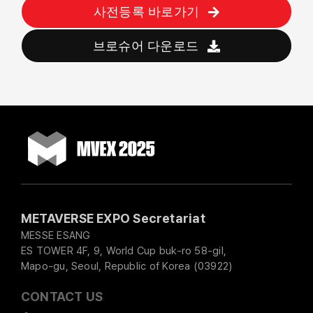
사전등록 바로가기
브로슈어 다운로드
METAVERSE EXPO Secretariat
MESSE ESANG
ES TOWER 4F, 9, World Cup buk-ro 58-gil,
Mapo-gu, Seoul, Republic of Korea (03922)
CONTACT US