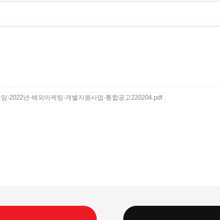
임-2022년-해외마케팅-개별지원사업-통합공고220204.pdf