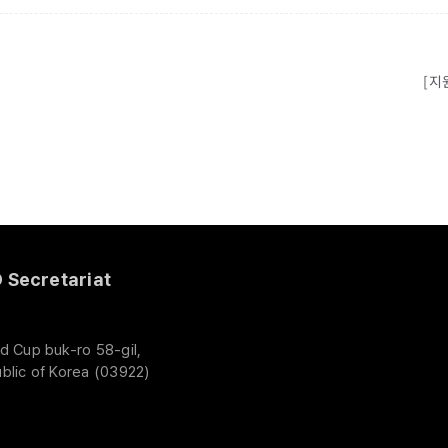
[지
Secretariat
d Cup buk-ro 58-gil,
blic of Korea (03922)