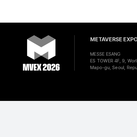
METAVERSE EXPO 
MESSE ESANG
ES TOWER 4F, 9, Worl
Mapo-gu, Seoul, Repu