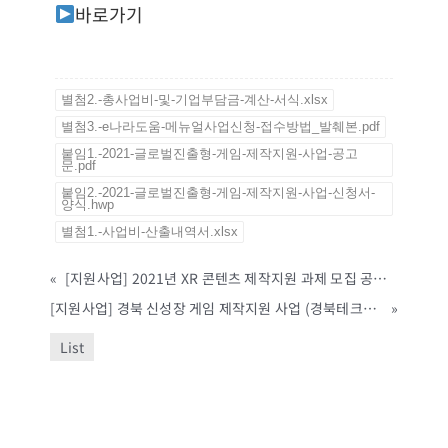
바로가기
별첨2.-총사업비-및-기업부담금-계산-서식.xlsx
별첨3.-e나라도움-메뉴얼사업신청-접수방법_발췌본.pdf
붙임1.-2021-글로벌진출형-게임-제작지원-사업-공고
문.pdf
붙임2.-2021-글로벌진출형-게임-제작지원-사업-신청서-
양식.hwp
별첨1.-사업비-산출내역서.xlsx
«
[지원사업] 2021년 XR 콘텐츠 제작지원 과제 모집 공고(인천테크노파크, ~4/23까지)
[지원사업] 경북 신성장 게임 제작지원 사업 (경북테크노파크, ~4/7까지)
»
List