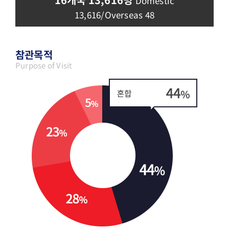
Domestic
13,616/Overseas 48
참관목적
Purpose of Visit