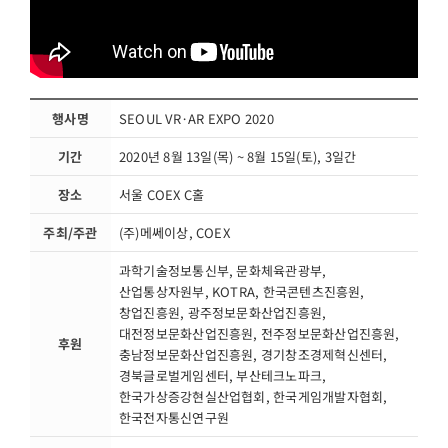
행사명
SEOUL VR·AR EXPO 2020
기간
2020년 8월 13일(목) ~ 8월 15일(토), 3일간
장소
서울 COEX C홀
주최/주관
(주)메쎄이상, COEX
과학기술정보통신부, 문화체육관광부,
산업통상자원부, KOTRA, 한국콘텐츠진흥원,
창업진흥원, 광주정보문화산업진흥원,
대전정보문화산업진흥원, 전주정보문화산업진흥원,
후원
충남정보문화산업진흥원, 경기창조경제혁신센터,
경북글로벌게임센터, 부산테크노파크,
한국가상증강현실산업협회, 한국게임개발자협회,
한국전자통신연구원