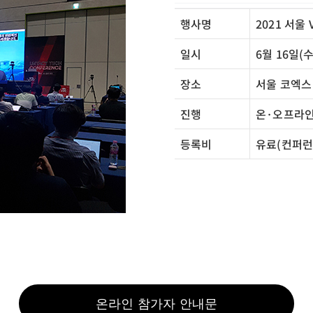
행사명
2021 서울
일시
6월 16일(수)
장소
서울 코엑스
진행
온·오프라인
등록비
유료(컨퍼런
온라인 참가자 안내문