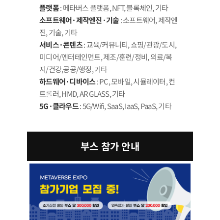
플랫폼
: 메타버스 플랫폼, NFT, 블록체인, 기타
소프트웨어·제작엔진·기술
: 소프트웨어, 제작엔
진, 기술, 기타
서비스·콘텐츠
: 교육/커뮤니티, 쇼핑/관광/도시,
미디어/엔터테인먼트, 제조/훈련/정비, 의료/복
지/건강,공공/행정, 기타
하드웨어·디바이스
: PC, 모바일, 시뮬레이터, 컨
트롤러, HMD, AR GLASS, 기타
5G·클라우드
: 5G/Wifi, SaaS, IaaS, PaaS, 기타
부스 참가 안내