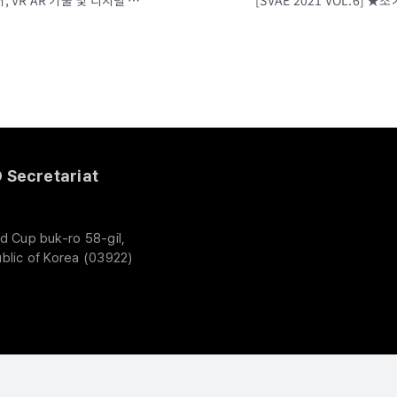
[SVAE 2021 VOL.4]★2차 사전등록 OPEN★다양한 산업군의 바이어, VR AR 기술 및 디지털 뉴딜 정책을 한곳에! SEOUL VR AR EXPO 2021 (6.16~18, COEX)
Secretariat
d Cup buk-ro 58-gil,
blic of Korea (03922)