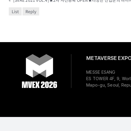
«
List
Reply
METAVERSE EXPO 
MESSE ESANG
ES TOWER 4F, 9, Worl
Mapo-gu, Seoul, Repu