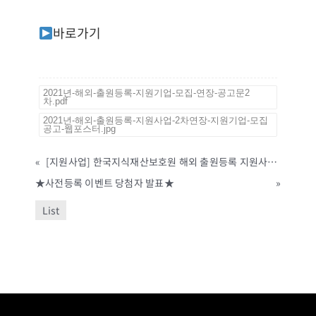
바로가기
2021년-해외-출원등록-지원기업-모집-연장-공고문2
차.pdf
2021년-해외-출원등록-지원사업-2차연장-지원기업-모집
공고-웹포스터.jpg
«
[지원사업] 한국지식재산보호원 해외 출원등록 지원사업 2차 지원기업 모집 안내
★사전등록 이벤트 당첨자 발표★
»
List