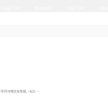
EXHIBITOR
SUMMIT
VISITOR
EXH
[지원사업] 2021년 해외 출원·등록 지원기업 모집 연장 공고(2차) (한국지식재산보호원, ~6/23까지)