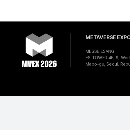
METAVERSE EXPO 
MESSE ESANG
ES TOWER 4F, 9, Worl
Mapo-gu, Seoul, Repu