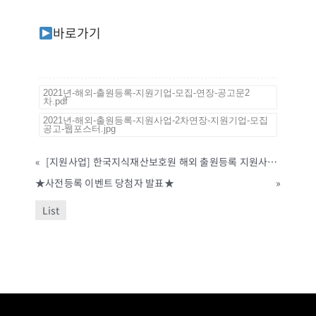
바로가기
2021년-해외-출원등록-지원기업-모집-연장-공고문2
차.pdf
2021년-해외-출원등록-지원사업-2차연장-지원기업-모집
공고-웹포스터.jpg
«
[지원사업] 한국지식재산보호원 해외 출원등록 지원사업 2차 지원기업 모집 안내
★사전등록 이벤트 당첨자 발표★
»
List