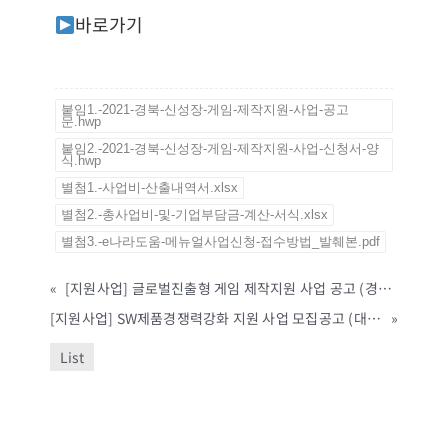
바로가기
붙임1.-2021-경북-신성장-게임-제작지원-사업-공고
문.hwp
붙임2.-2021-경북-신성장-게임-제작지원-사업-신청서-양
식.hwp
별첨1.-사업비-산출내역서.xlsx
별첨2.-총사업비-및-기업부담금-계산-서식.xlsx
별첨3.-e나라도움-메뉴얼사업신청-접수방법_발췌본.pdf
«
[지원사업] 글로벌진출형 게임 제작지원 사업 공고 (경북테크노파크, ~4/14까지)
[지원사업] SW제품경쟁력강화 지원 사업 모집공고 (대전정보문화산업진흥원, ~11/30까지)
»
List