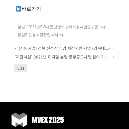
바로가기
붙임1.2021년SW제품경쟁력강화지원사업공고문.hwp
붙임2.신청서및관련서식.zip
«
[지원사업] 경북 신성장 게임 제작지원 사업 (경북테크노파크, ~4/7까지)
[지원사업] 2021년 디지털 뉴딜 정부공모사업 참여 기업지원 시행 공고 (인천테크노파크, ~9/30까지)
»
List