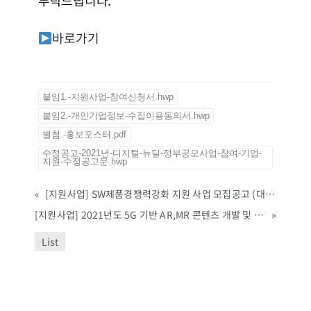
바로가기
붙임1.-지원사업-참여신청서.hwp
붙임2.-개인기업정보-수집이용동의서.hwp
별첨.-홍보포스터.pdf
수정공고-2021년-디지털-뉴딜-정부공모사업-참여-기업-
지원-수정공고문.hwp
«
[지원사업] SW제품경쟁력강화 지원 사업 모집공고 (대전정보문화산업진흥원, ~11/30까지)
[지원사업] 2021년도 5G 기반 AR,MR 콘텐츠 개발 및 실증 지원과제 모집공고 (대구테크노파크, ~4/9까지)
»
List