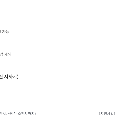
원 가능
업 제외
진 시까지)
산시, ~예산 소진시까지)
[지원사업]