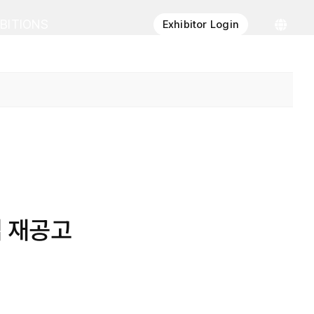
IBITIONS
Exhibitor Login
업 재공고