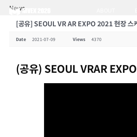
Skip
News
to
ABOUT
content
[공유] SEOUL VR AR EXPO 2021 현장 
Date
2021-07-09
Views
4370
(공유) SEOUL VRAR EX