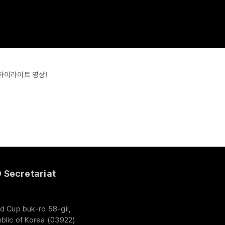
 하이라이트 영상!
Secretariat
d Cup buk-ro 58-gil,
blic of Korea (03922)