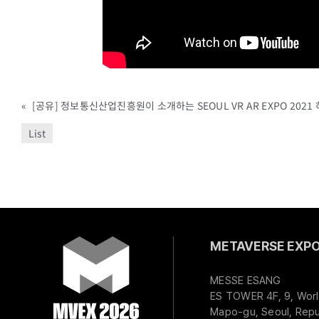
«
[공유] 정보통신산업진흥원이 소개하는 SEOUL VR AR EXPO 2021
List
METAVERSE EXPO 
MESSE ESANG
ES TOWER 4F, 9, Worl
Mapo-gu, Seoul, Repu