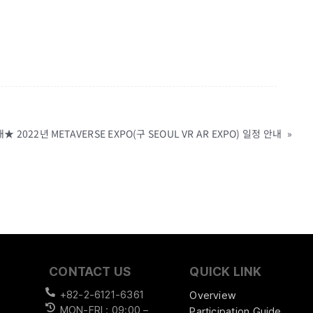
022년 METAVERSE EXPO(구 SEOUL VR AR EXPO) 일정 안내
»
CONTACT US
QUICK LINK
+82-2-6121-6361
Overview
MON-FRI : 09:00 –
Participation Guide