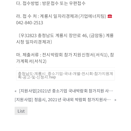
다. 접수방법 : 방문접수 또는 우편접수
라. 접 수 처 : 계룡시 일자리경제과(기업에너지팀)
042-840-2513
〔우32823 충청남도 계룡시 장안로 46, (금암동) 계룡
시청 일자리경제과〕
마. 제출서류 : 전시박람회 참가 지원신청서(서식1), 참
가계획서(서식2)
충청남도-계룡시_중소기업-국내-개별-전시회-참가지원계
획-공고-및-신청서.hwp
«
[지원사업]2021년 중소기업 국내박람회 참가지원 사업 모집공고문(1차)(춘천시,~2월5일까지)
[지원사업] 정읍시, 2021년 국내외 박람회 참가지원사업 추진계획 공고(~예산소진시까지)
»
List