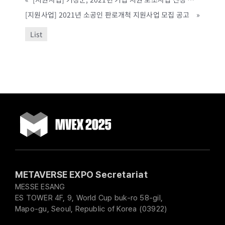
[지원사업] 2021년 소공인 판로개척 지원사업 모집 공고
»
List
METAVERSE EXPO Secretariat
MESSE ESANG
ES TOWER 4F, 9, World Cup buk-ro 58-gil,
Mapo-gu, Seoul, Republic of Korea (03922)