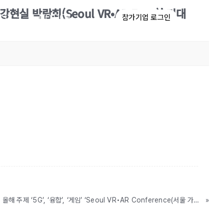
현실 박람회(Seoul VR•AR Expo)’ 기대
NS
NOTICE
참가기업 로그인
[SVAE 2019 보도자료 2차] 올해 주제 ‘5G’, ‘융합’, ‘게임’ ‘Seoul VR•AR Conference(서울 가상•증강현실 컨퍼런스)’
»