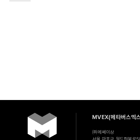
MVEX(메타버스엑스
㈜메쎄이상
서울 마포구 월드컵북로58길