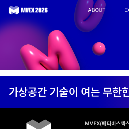
Skip
to
ABOUT
E
content
MVEX(메타버스엑스