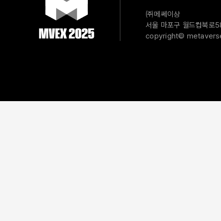
㈜메쎄이상
서울 마포구 월드컵북로58길
copyright© metaverse 