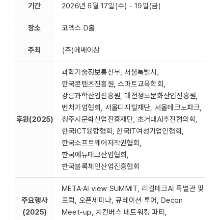
기간
2026년 6월 17일(수) - 19일(금)
장소
코엑스 D홀
주최
(주)메쎄이상
과학기술정보통신부, 서울특별시,
한국콘텐츠진흥원, 스마트교육학회,
강릉과학산업진흥원, 대전정보문화산업진흥원,
벤처기업협회, 서울디지털재단, 서울테크노파크,
후원(2025)
청주시문화산업진흥재단, 초거대AI추진협의회,
한국ICT융합협회, 한국IT여성기업인협회,
한국소프트웨어저작권협회,
한국에듀테크산업협회,
한국블록체인산업진흥협회
META·AI view SUMMIT, 리걸테크AI 특별관 및
주요행사
포럼, 오픈세미나, 큐레이션 투어, Decon
(2025)
Meet-up, 치킨버스 네트워킹 파티,