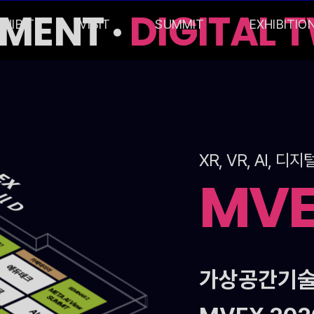
MENT ·
DIGITAL T
XHIBIT
VISIT
SUMMIT
EXHIBITIO
XR, VR, AI,
MV
가상공간기술