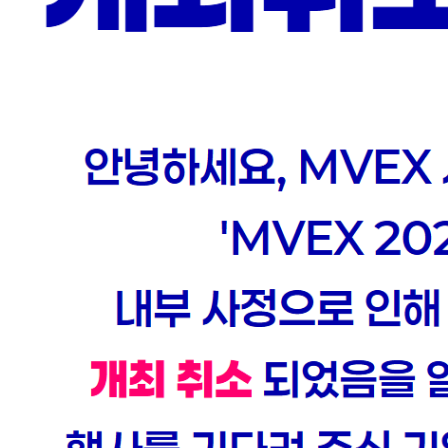
 산업 별 비용은
전 세계
어떤 분
버스 기술.
생성형 AI를
가 성공했는지
차후 시