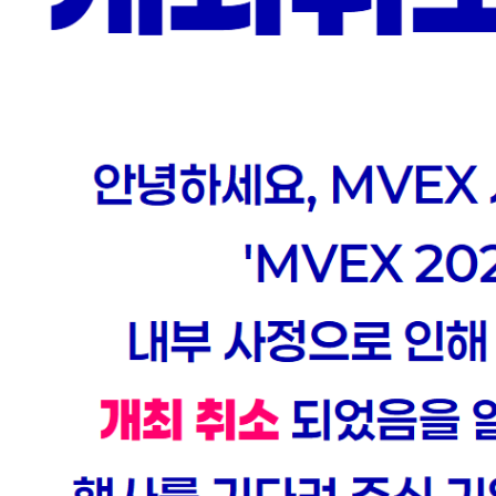
 산업 별 비용은
전 세계
어떤 분
버스 기술.
생성형 AI를
가 성공했는지
차후 시