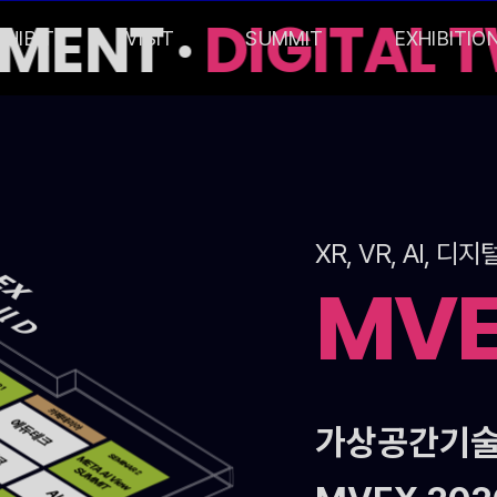
MENT ·
DIGITAL T
XHIBIT
VISIT
SUMMIT
EXHIBITIO
XR, VR, AI,
MV
가상공간기술