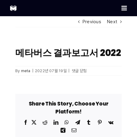
Skip
to
content
Previous
Next
메타버스 결과보고서 2022
메타버스
By
meta
|
2022년 07월 19일
|
댓글 닫힘
결과보고서
2022
Share This Story, Choose Your
Platform!
Facebook
X
Reddit
LinkedIn
WhatsApp
Telegram
Tumblr
Pinterest
Vk
Xing
Email