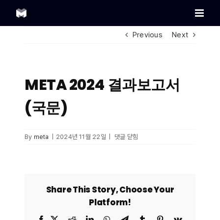
Skip
to
content
Previous
Next
META 2024 결과보고서
(국문)
META
By
meta
|
2024년 11월 22일
|
댓글 닫힘
2024
결과보고서
(국문)
Share This Story, Choose Your
Platform!
Facebook
X
Reddit
LinkedIn
WhatsApp
Telegram
Tumblr
Pinterest
Vk