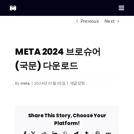
Skip
to
content
Previous
Next
META 2024 브로슈어
(국문) 다운로드
META
By
meta
|
2024년 01월 05일
|
댓글 닫힘
2024
브로슈어
(국문)
다운로드
Share This Story, Choose Your
Platform!
Facebook
X
Reddit
LinkedIn
WhatsApp
Telegram
Tumblr
Pinterest
Vk