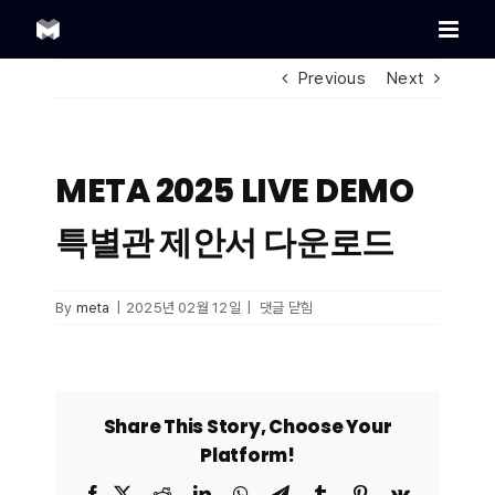
Skip
to
content
Previous
Next
META 2025 LIVE DEMO
특별관 제안서 다운로드
META
By
meta
|
2025년 02월 12일
|
댓글 닫힘
2025
LIVE
DEMO
특별관
제안서
Share This Story, Choose Your
다운로드
Platform!
Facebook
X
Reddit
LinkedIn
WhatsApp
Telegram
Tumblr
Pinterest
Vk