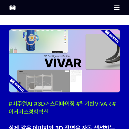
Skip
to
content
#비주얼AI #3D커스터마이징 #웹기반VIVAR #
이커머스경험혁신
실제 같은 이미지와 3D 장면을 자동 생성하는