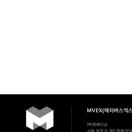
MVEX(메타버스엑스
㈜메쎄이상
서울 마포구 월드컵북로58길