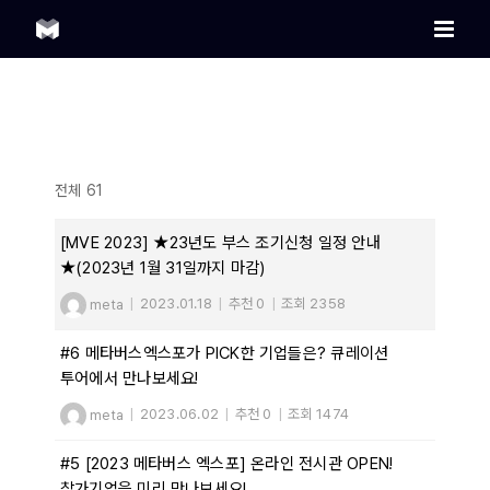
Skip
to
content
전체 61
[MVE 2023] ★23년도 부스 조기신청 일정 안내
★(2023년 1월 31일까지 마감)
meta
|
2023.01.18
|
추천 0
|
조회 2358
#6 메타버스엑스포가 PICK한 기업들은? 큐레이션
투어에서 만나보세요!
meta
|
2023.06.02
|
추천 0
|
조회 1474
#5 [2023 메타버스 엑스포] 온라인 전시관 OPEN!
참가기업을 미리 만나보세요!