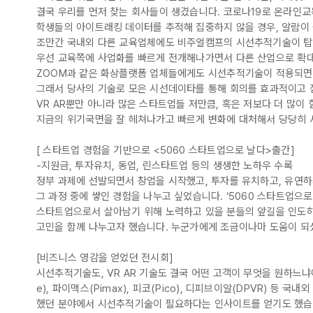
결국 우리를 먼저 찾는 회사들이 생겼습니다. 코로나19로 온라인
학생들의 아이트래킹 데이터를 추적해 집중하지 않을 경우, 알람이
조만간 국내외 다른 교육업체에도 비주얼캠프의 시선추적기술이 탑
우선 교육쪽에 사업화를 빠르게 전개해나가면서 다른 산업으로 확대
ZOOM과 같은 화상플랫폼 업체들에게도 시선추적기술이 적용되면 
그래서 당사의 기술로 모은 시선데이타를 통해 회의를 효과적이고 집
VR AR뿐만 아니라 많은 스타트업들 저만큼, 혹은 저보다 더 많이 
지금의 위기국면을 잘 헤쳐나가고 빠르게 변화에 대처해서 당당히 
[ 스타트업 경험을 기반으로 <5060 스타트업으로 날다>출간]
-지원금, 투자유치, 동업, 린스타트업 등의 생생한 노하우 수록
정부 과제에 선발되면서 창업을 시작했고, 투자를 유치하고, 유연
그 과정 중에 쌓인 경험을 나누고 싶었습니다. ‘5060 스타트업으로
스타트업으로서 살아남기 위해 노력하고 있을 분들의 앞길을 인도하
고민을 함께 나누고자 했습니다. 누군가에게 조금이나마 도움이 되
[비즈니스 영감을 얻었던 전시회]
시선추적기술도, VR AR 기술도 결국 어떤 고객이 무엇을 원하느냐에
e), 파이맥스(Pimax), 피코(Pico), 디피브이알(DPVR) 등
했던 분야에서 시선추적기술이 필요하다는 인사이트를 얻기도 했습