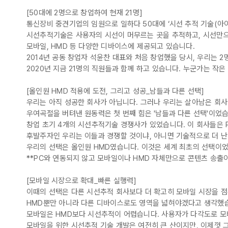
[50대에 2명으로 창업하여 현재 21명]
통신장비 중견기업의 임원으로 일하다 50대에 ‘시선 추적 기술(아
시선추적기술은 사용자의 시선이 머무르는 곳을 추적하고, 시선만으로
모바일, HMD 등 다양한 디바이스에 제공되고 있습니다.
2014년 공동 창업자 석윤찬 대표와 처음 창업했을 당시, 우리는 2
2020년 지금 21명의 직원들과 함께 하고 있습니다. 누군가는 작
[올인원 HMD 적용에 도전, 그리고 성공_남들과 다른 선택]
우리는 아직 성공한 회사가 아닙니다. 그러나 우리는 살아남은 회
우여곡절을 버텨낸 원동력은 첫 번째 힘은 '남들과 다른 선택'이었습
창업 초기 4개의 시선추적기술 경쟁사가 있었습니다. 이 회사들은 PC 
후발주자인 우리는 이들과 경쟁할 것이냐, 아니면 기술적으로 더 난
우리의 선택은 올인원 HMD였습니다. 이것은 세계 최초의 선택이었
**PC와 연동되지 않고 모바일이나 HMD 자체만으로 콘텐츠 송출이
[모바일 시장으로 확대_빠른 실행력]
이때의 선택은 다른 시선추적 회사보다 더 확고히 모바일 시장을 점
HMD뿐만 아니라 다른 디바이스로도 영역을 넓혀야겠다고 생각했습
모바일은 HMD보다 시선추적이 어렵습니다. 사용자가 다각도로 모
모바일을 위한 시선추적 기술 개발은 여전히 큰 산이지만, 이제껏 