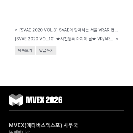
«
[SVAE 2020 VOL.8] SVAE와 함께하는 서울 VRAR 컨퍼런스&언택트 테크 컨퍼런스 연사 공개! (8/13(목)~15(토), COEX)
[SVAE 2020 VOL.10] ★사전등록 마지막 날★ VR/AR, 언택트 컨퍼런스 연사 라인업 및 일정 대.공.개(SEOUL VR AR EXPO, 8/13(목)~15(토), COEX)
»
목록보기
답글쓰기
MVEX(메타버스엑스포) 사무국
㈜메쎄이상