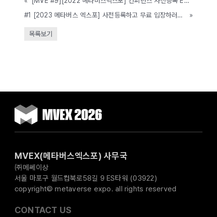
«
[MVE #9][2022 메타버스엑스포] 컨퍼런스 사전등록 EVENT & 타임테이블 OPEN! (6.15-16, 코엑스 C홀)
#1 [2023 메타버스 엑스포] 사전등록하고 무료 입장하러가기(5,000명 선착순)
»
목록보기
MVEX(메타버스엑스포) 사무국
㈜메쎄이상
서울 마포구 월드컵북로58길 9 ES타워 (03922)
copyright© metaverse expo. all rights reserved
CONTACT US