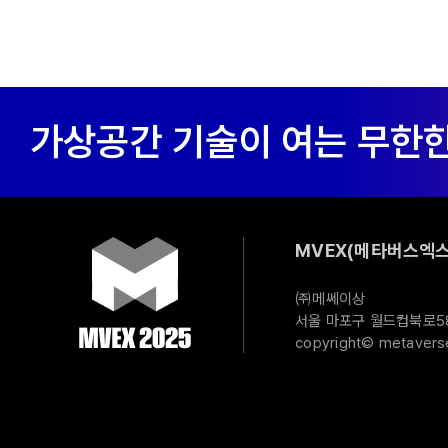
MVEX(메타버스엑스
㈜메쎄이상
서울 마포구 월드컵북로58길
copyright© metaverse 