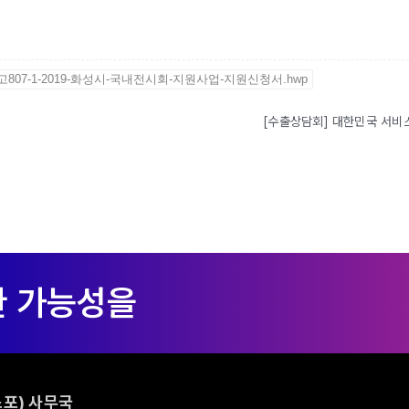
고807-1-2019-화성시-국내전시회-지원사업-지원신청서.hwp
포) 사무국