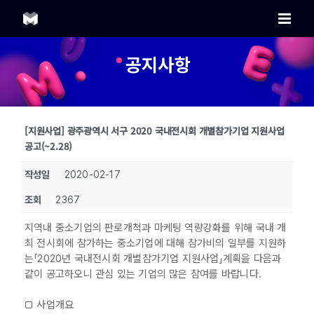
Skip
to
content
공지사항
[지원사업] 광주광역시 서구 2020 국내전시회 개별참가기업 지원사업
공고(~2.28)
작성일
2020-02-17
조회
2367
지역내 중소기업의 판로개척과 마케팅 역량강화를 위해 국내 개
최 전시회에 참가하는 중소기업에 대해 참가비의 일부를 지원하
는「2020년 국내전시회 개별참가기업 지원사업」계획을 다음과
같이 공고하오니 관심 있는 기업의 많은 참여를 바랍니다.
□ 사업개요