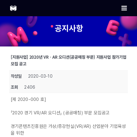
Skip
to
content
공지사항
[지원사업] 2020년 VRㆍAR 오디션(공공매칭 부문) 지원사업 참가기업
모집 공고
작성일
2020-03-10
조회
2406
[제 2020-000 호]
「2020 경기 VR/AR 오디션」 (공공매칭) 부문 모집공고
경기콘텐츠진흥원은 가상/증강현실(VR/AR) 산업분야 기업육성
을 위한