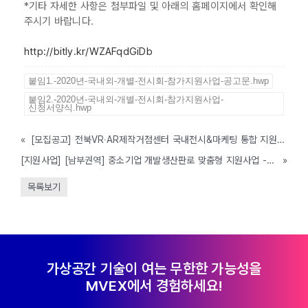
*기타 자세한 사항은 첨부파일 및 아래의 홈페이지에서 확인해
주시기 바랍니다.
http://bitly.kr/WZAFqdGiDb
붙임1.-2020년-국내외-개별-전시회-참가지원사업-공고문.hwp
붙임2.-2020년-국내외-개별-전시회-참가지원사업-
신청서양식.hwp
«
[모집공고] 전북VR‧AR제작거점센터 국내전시&마케팅 통합 지원 모집공고(~6/30)
[지원사업] [남부권역] 중소기업 개발생산판로 맞춤형 지원사업 - 4차 (~6/19까지)
»
목록보기
가상공간 기술이 여는 무한한 가능성을
MVEX에서 경험하세요!